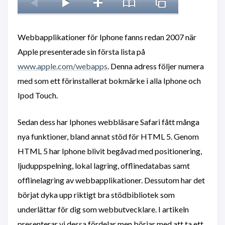
Webbapplikationer för Iphone fanns redan 2007 när
Apple presenterade sin första lista på
www.apple.com/webapps
. Denna adress följer numera
med som ett förinstallerat bokmärke i alla Iphone och
Ipod Touch.
Sedan dess har Iphones webbläsare Safari fått många
nya funktioner, bland annat stöd för HTML 5. Genom
HTML 5 har Iphone blivit begåvad med positionering,
ljuduppspelning, lokal lagring, offlinedatabas samt
offlinelagring av webbapplikationer. Dessutom har det
börjat dyka upp riktigt bra stödbibliotek som
underlättar för dig som webbutvecklare. I artikeln
presenterar vi dessa fördelar men börjar med att ta ett