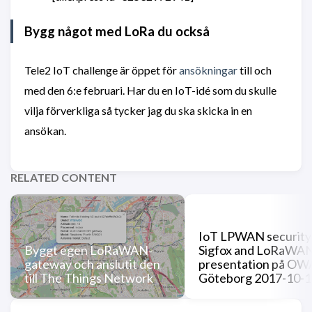
Bygg något med LoRa du också
Tele2 IoT challenge är öppet för
ansökningar
till och
med den 6:e februari. Har du en IoT-idé som du skulle
vilja förverkliga så tycker jag du ska skicka in en
ansökan.
RELATED CONTENT
IoT LPWAN security
Byggt egen LoRaWAN-
Sigfox and LoRaWAN
gateway och anslutit den
presentation på OW
till The Things Network
Göteborg 2017-10-1