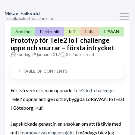
Mikael Falkvidd
Teknik, säkerhet, Linux, IoT
Arduino
Elektronik
IoT
LoRa
LPWAN
Prototyp för Tele2 IoT challenge
uppe och snurrar – första intrycket
söndag 29 januari 2017
3 minutes read
TABLE OF CONTENTS
För två veckor sedan öppnade
Tele2 IoT challenge
.
Tele2 öppnar äntligen sitt nybyggda LoRaWAN IoT-nät
i Göteborg. Kul!
Jag skickade genast in en ansökan om att få tävla med
mitt
blomövervakningsprojekt
. I måndags blev jag