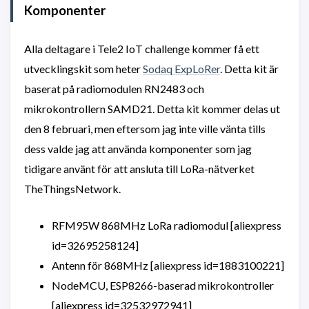
Komponenter
Alla deltagare i Tele2 IoT challenge kommer få ett
utvecklingskit som heter
Sodaq ExpLoRer
. Detta kit är
baserat på radiomodulen RN2483 och
mikrokontrollern SAMD21. Detta kit kommer delas ut
den 8 februari, men eftersom jag inte ville vänta tills
dess valde jag att använda komponenter som jag
tidigare använt för att ansluta till LoRa-nätverket
TheThingsNetwork.
RFM95W 868MHz LoRa radiomodul [aliexpress
id=32695258124]
Antenn för 868MHz [aliexpress id=1883100221]
NodeMCU, ESP8266-baserad mikrokontroller
[aliexpress id=32532972941]