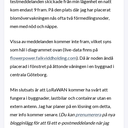
testmeddelanden skickade från min lägenhet en natt
kom endast 9 fram. På den plats där jag har placerat
blomövervakningen nås ofta två förmedlingsnoder,
men med nöd och näppe.
Vissa av meddelanden kommer inte fram, vilket syns
som hål i diagrammet ovan (live-data finns på
flowerpower.falkviddholding.com
). Då är noden ändå
placerad i fönstret på åttonde våningen i en byggnad i
centrala Göteborg.
Min slutsats är att LoRaWAN kommer ha svårt att
fungera i byggnader, lastbilar och containrar utan en
extern antenn. Jag har planer på en lösning om detta,
mer info kommer senare. (
Du kan
prenumerera
på nya
blogginlägg för att få ett e-postmeddelande när jag