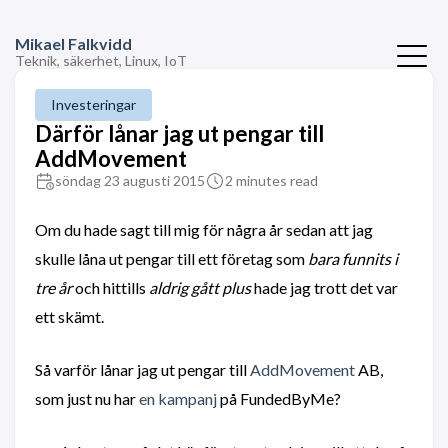
Mikael Falkvidd
Teknik, säkerhet, Linux, IoT
Investeringar
Därför lånar jag ut pengar till
AddMovement
söndag 23 augusti 2015
2 minutes read
Om du hade sagt till mig för några år sedan att jag
skulle låna ut pengar till ett företag som
bara funnits i
tre år
och hittills
aldrig gått plus
hade jag trott det var
ett skämt.
Så varför lånar jag ut pengar till
AddMovement
AB,
som just nu har
en kampanj
på FundedByMe?