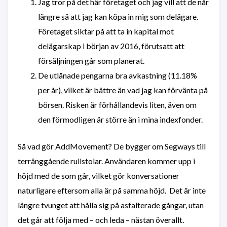
Jag tror på det här företaget och jag vill att de når
längre så att jag kan köpa in mig som delägare.
Företaget siktar på att ta in kapital mot
delägarskap i början av 2016, förutsatt att
försäljningen går som planerat.
De utlånade pengarna bra avkastning (11.18%
per år), vilket är bättre än vad jag kan förvänta på
börsen. Risken är förhållandevis liten, även om
den förmodligen är större än i mina indexfonder.
Så vad gör AddMovement? De bygger om Segways till
terränggående rullstolar. Användaren kommer upp i
höjd med de som går, vilket gör konversationer
naturligare eftersom alla är på samma höjd. Det är inte
längre tvunget att hålla sig på asfalterade gångar, utan
det går att följa med – och leda – nästan överallt.