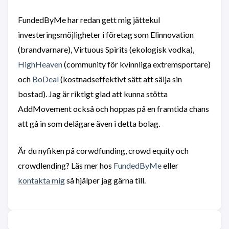
FundedByMe har redan gett mig jättekul
investeringsmöjligheter i företag som Elinnovation
(brandvarnare), Virtuous Spirits (ekologisk vodka),
HighHeaven
(community för kvinnliga extremsportare)
och
BoDeal
(kostnadseffektivt sätt att sälja sin
bostad). Jag är riktigt glad att kunna stötta
AddMovement också och hoppas på en framtida chans
att gå in som delägare även i detta bolag.
Är du nyfiken på corwdfunding, crowd equity och
crowdlending? Läs mer hos
FundedByMe
eller
kontakta mig
så hjälper jag gärna till.