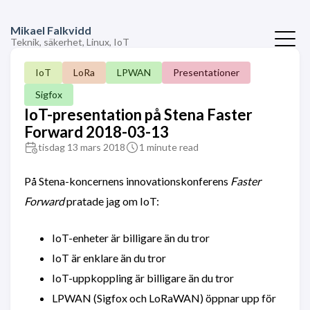
Mikael Falkvidd
Teknik, säkerhet, Linux, IoT
IoT
LoRa
LPWAN
Presentationer
Sigfox
IoT-presentation på Stena Faster
Forward 2018-03-13
tisdag 13 mars 2018
1 minute read
På Stena-koncernens innovationskonferens
Faster
Forward
pratade jag om IoT:
IoT-enheter är billigare än du tror
IoT är enklare än du tror
IoT-uppkoppling är billigare än du tror
LPWAN (Sigfox och LoRaWAN) öppnar upp för