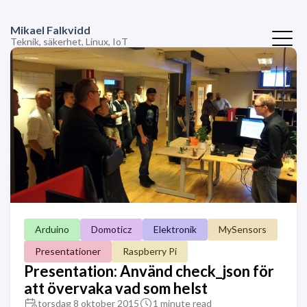
Mikael Falkvidd
Teknik, säkerhet, Linux, IoT
Arduino
Domoticz
Elektronik
MySensors
Presentationer
Raspberry Pi
Presentation: Använd check_json för
att övervaka vad som helst
torsdag 8 oktober 2015
1 minute read