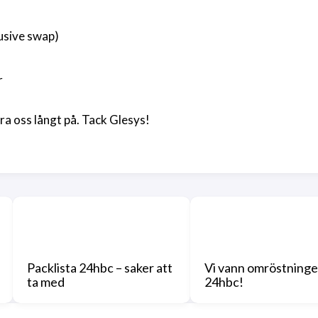
lusive swap)
r
ra oss långt på. Tack Glesys!
Packlista 24hbc – saker att
Vi vann omröstningen
ta med
24hbc!