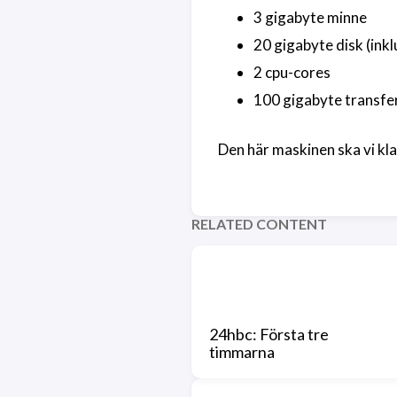
3 gigabyte minne
20 gigabyte disk (ink
2 cpu-cores
100 gigabyte transfe
Den här maskinen ska vi kla
RELATED CONTENT
24hbc: Första tre
timmarna