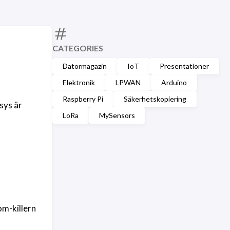
CATEGORIES
Datormagazin
IoT
Presentationer
Elektronik
LPWAN
Arduino
Raspberry Pi
Säkerhetskopiering
sys är
LoRa
MySensors
om-killern