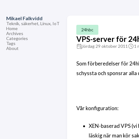
Mikael Falkvidd
Teknik, säkerhet, Linux, IoT
Home
24hbc
Archives
VPS-server för 24
Categories
Tags
lördag 29 oktober 2011
1 
About
Som förberedelser för 24hbc
schyssta och sponsrar alla
Vår konfiguration:
XEN-baserad VPS (vi h
läskig när man kör sak