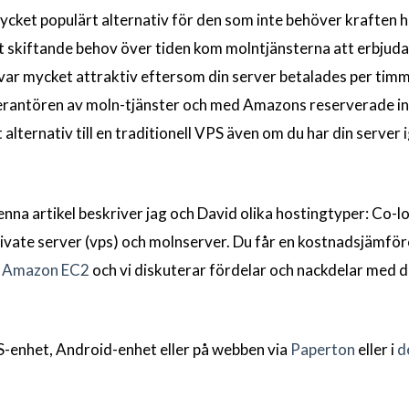
ycket populärt alternativ för den som inte behöver kraften h
t skiftande behov över tiden kom molntjänsterna att erbjuda
 var mycket attraktiv eftersom din server betalades per timm
verantören av moln-tjänster och med Amazons reserverade i
tt alternativ till en traditionell VPS även om du har din server
enna artikel beskriver jag och David olika hostingtyper: Co-l
rivate server (vps) och molnserver. Du får en kostnadsjämför
h
Amazon EC2
och vi diskuterar fördelar och nackdelar med d
iOS-enhet, Android-enhet eller på webben via
Paperton
eller i
d