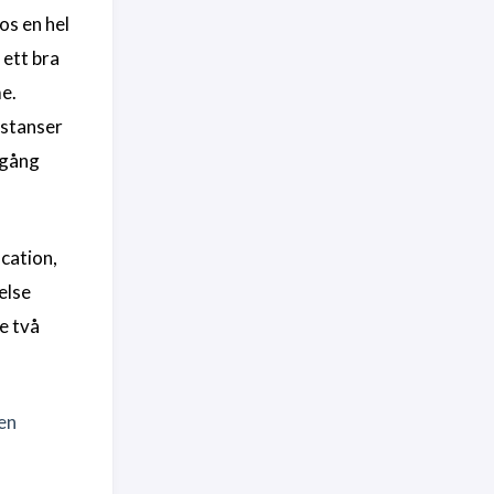
os en hel
 ett bra
e.
nstanser
 igång
ocation,
else
e två
en