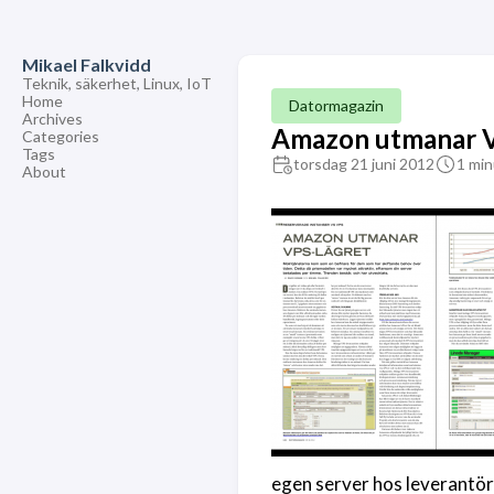
Mikael Falkvidd
Teknik, säkerhet, Linux, IoT
Home
Datormagazin
Archives
Amazon utmanar V
Categories
Tags
torsdag 21 juni 2012
1 min
About
egen server hos leverantöre