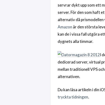
servrar dykt upp som ett m
server. För den som haft et
alternativ då prismodellen
Amazon
är den största le
kan de i vissa fall utgöra e
dygnets alla timmar.
I d
dedicerad server, virtual p
mellan traditionell VPS oc
alternativen.
Du kan läsa artikeln i din 
tryckta tidningen
.