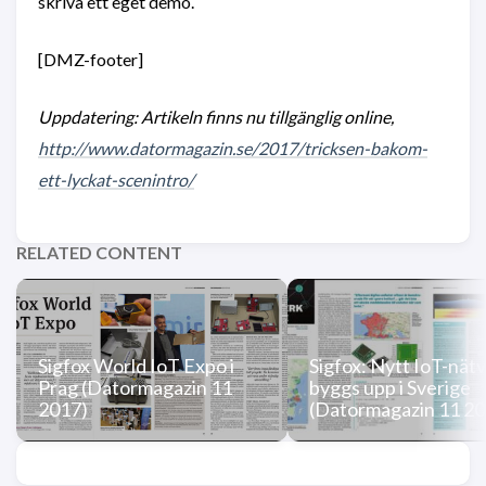
skriva ett eget demo.
[DMZ-footer]
Uppdatering: Artikeln finns nu tillgänglig online,
http://www.datormagazin.se/2017/tricksen-bakom-
ett-lyckat-scenintro/
RELATED CONTENT
Sigfox World IoT Expo i
Sigfox: Nytt IoT-nät
Prag (Datormagazin 11
byggs upp i Sverige
2017)
(Datormagazin 11 20