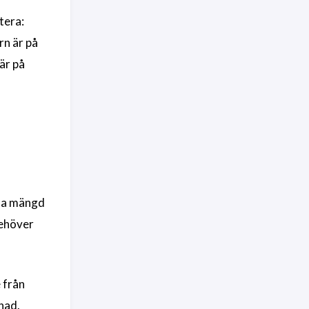
tera:
rn är på
är på
nna mängd
behöver
 från
nad.