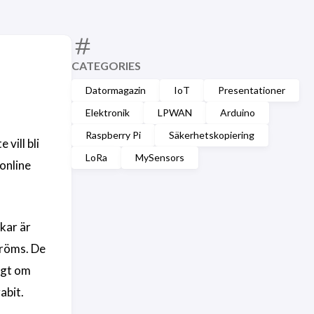
CATEGORIES
Datormagazin
IoT
Presentationer
Elektronik
LPWAN
Arduino
Raspberry Pi
Säkerhetskopiering
 vill bli
LoRa
MySensors
online
kar är
tröms. De
igt om
abit.