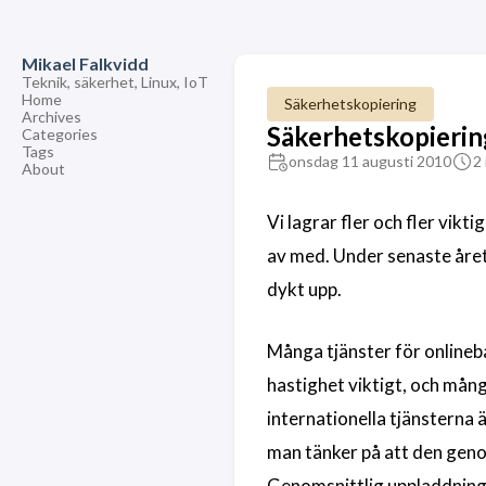
Mikael Falkvidd
Teknik, säkerhet, Linux, IoT
Home
Säkerhetskopiering
Archives
Säkerhetskopiering
Categories
Tags
onsdag 11 augusti 2010
2
About
Vi lagrar fler och fler vikti
av med. Under senaste året 
dykt upp.
Många tjänster för onlineba
hastighet viktigt, och mån
internationella tjänsterna 
man tänker på att den geno
Genomsnittlig uppladdnings