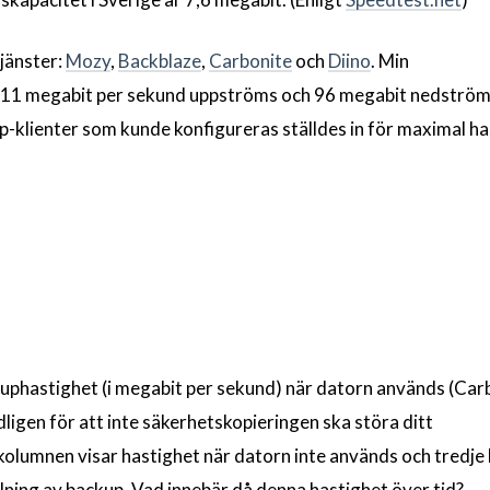
jänster:
Mozy
,
Backblaze
,
Carbonite
och
Diino
. Min
r 11 megabit per sekund uppströms och 96 megabit nedströms
p-klienter som kunde konfigureras ställdes in för maximal ha
uphastighet (i megabit per sekund) när datorn används (Car
igen för att inte säkerhetskopieringen ska störa ditt
olumnen visar hastighet när datorn inte används och tredje
llning av backup. Vad innebär då denna hastighet över tid?