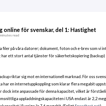
 online för svenskar, del 1: Hastighet
 minutes read
ga filer på våra datorer; dokument, foton och e-brev som vi inte
har ett stort antal tjänster för säkerhetskopiering (backup) 
ckup riktar sig mot en internationell marknad. För oss svens
ga har en internetuppkoppling som klarar flera megabit upps
är dock inte anpassade för denna kapacitet, vilket är förståel
msnittliga uppladdningskapaciteten i USA endast är 2,2 meg
kapacitet i Sverige är 7,6 megabit. (Enligt
Speedtest.net
)