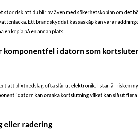
et stor risk att du blir av även med säkerhetskopian om det b
n vattenläcka. Ett brandskyddat kassaskåp kan vara räddning
a en kopia på en annan plats.
er komponentfel i datorn som kortsluter
rt att blixtnedslag ofta slår ut elektronik. I stan är risken m
nent i datorn kan orsaka kortslutning vilket kan slå ut flera
g eller radering