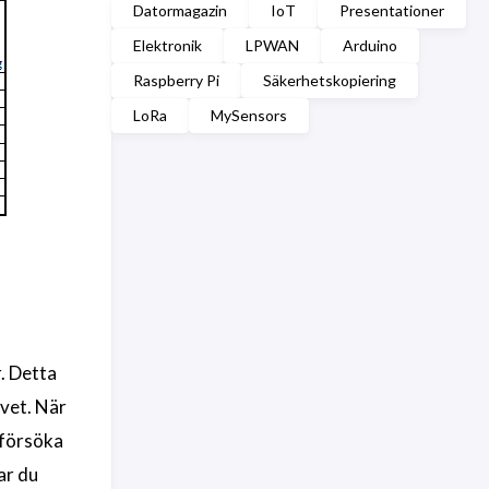
Datormagazin
IoT
Presentationer
Elektronik
LPWAN
Arduino
Raspberry Pi
Säkerhetskopiering
LoRa
MySensors
r. Detta
lvet. När
 försöka
ar du