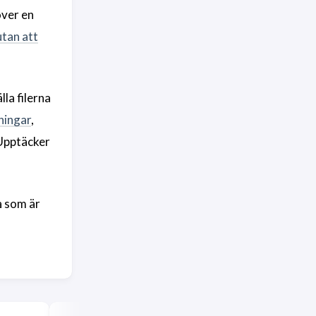
över en
utan att
la filerna
ningar
,
 Upptäcker
å som är