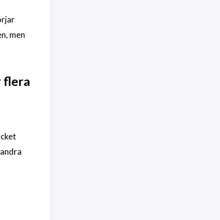
örjar
en, men
 flera
ycket
 andra