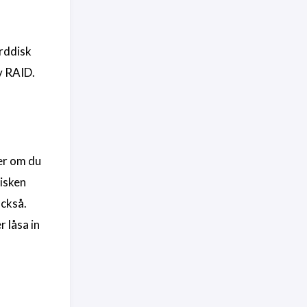
årddisk
v RAID.
ler om du
disken
också.
 låsa in