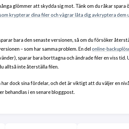
många glömmer att skydda sig mot. Tänk om du råkar spara 
som krypterar dina filer och vägrar låta dig avkryptera dem 
parar bara den senaste versionen, så om du försöker återstäl
 versionen – som har samma problem. En del
online-backuplös
änder), sparar bara borttagna och ändrade filer en viss tid.
 alltså inte återställa filen.
ar dock sina fördelar, och det är viktigt att du väljer en niv
r behandlas i en senare bloggpost.