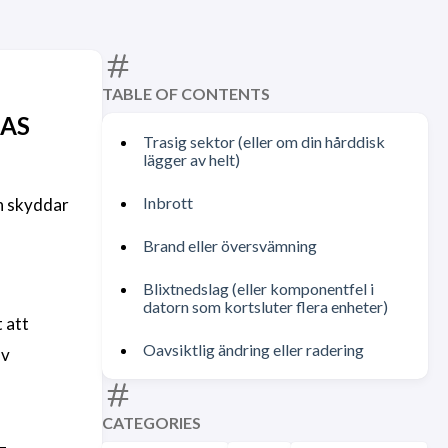
TABLE OF CONTENTS
NAS
Trasig sektor (eller om din hårddisk
lägger av helt)
Inbrott
en skyddar
Brand eller översvämning
Blixtnedslag (eller komponentfel i
datorn som kortsluter flera enheter)
 att
Oavsiktlig ändring eller radering
av
CATEGORIES