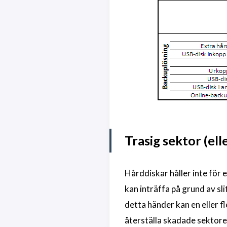
Trasig sektor (ell
Hårddiskar håller inte för e
kan inträffa på grund av sl
detta händer kan en eller f
återställa skadade sektorer