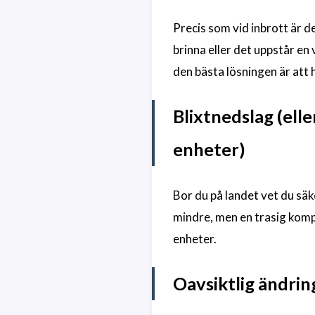
Precis som vid inbrott är d
brinna eller det uppstår e
den bästa lösningen är att h
Blixtnedslag (ell
enheter)
Bor du på landet vet du säke
mindre, men en trasig kompo
enheter.
Oavsiktlig ändrin