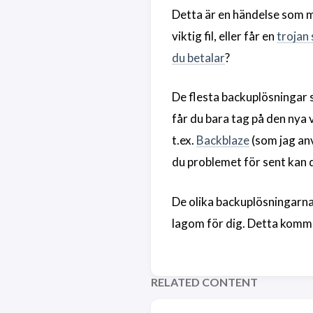
Detta är en händelse som 
viktig fil, eller får en
trojan 
du betalar
?
De flesta backuplösningar s
får du bara tag på den nya
t.ex.
Backblaze
(som jag anv
du problemet för sent kan du
De olika backuplösningarna h
lagom för dig. Detta komme
RELATED CONTENT