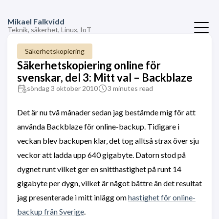
Mikael Falkvidd
Teknik, säkerhet, Linux, IoT
Säkerhetskopiering
Säkerhetskopiering online för
svenskar, del 3: Mitt val – Backblaze
söndag 3 oktober 2010
3 minutes read
Det är nu två månader sedan jag bestämde mig för att
använda Backblaze för online-backup. Tidigare i
veckan blev backupen klar, det tog alltså strax över sju
veckor att ladda upp 640 gigabyte. Datorn stod på
dygnet runt vilket ger en snitthastighet på runt 14
gigabyte per dygn, vilket är något bättre än det resultat
jag presenterade i mitt inlägg om
hastighet för online-
backup från Sverige
.