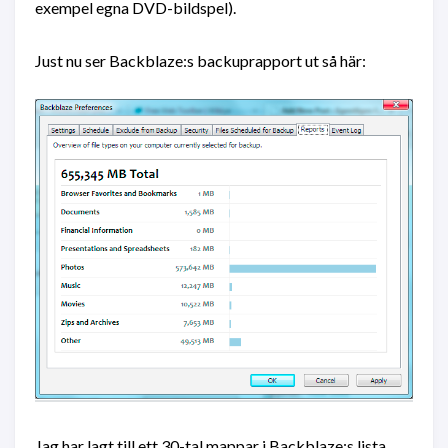
exempel egna DVD-bildspel).
Just nu ser Backblaze:s backuprapport ut så här:
Jag har lagt till ett 30-tal mappar i Backblaze:s lista