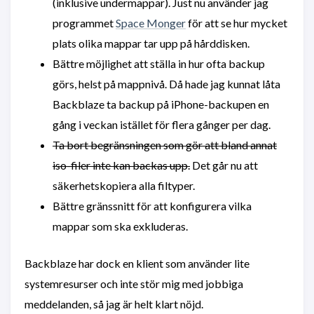
(inklusive undermappar). Just nu använder jag
programmet
Space Monger
för att se hur mycket
plats olika mappar tar upp på hårddisken.
Bättre möjlighet att ställa in hur ofta backup
görs, helst på mappnivå. Då hade jag kunnat låta
Backblaze ta backup på iPhone-backupen en
gång i veckan istället för flera gånger per dag.
Ta bort begränsningen som gör att bland annat
iso-filer inte kan backas upp.
Det går nu att
säkerhetskopiera alla filtyper.
Bättre gränssnitt för att konfigurera vilka
mappar som ska exkluderas.
Backblaze har dock en klient som använder lite
systemresurser och inte stör mig med jobbiga
meddelanden, så jag är helt klart nöjd.