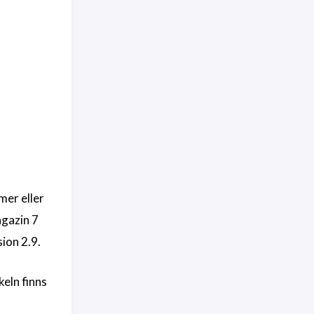
mer eller
agazin 7
ion 2.9.
keln finns