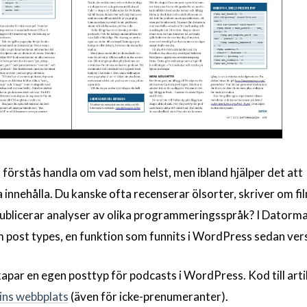
örstås handla om vad som helst, men ibland hjälper det att
 innehålla. Du kanske ofta recenserar ölsorter, skriver om fil
 publicerar analyser av olika programmeringsspråk? I Datorm
 post types, en funktion som funnits i WordPress sedan vers
kapar en egen posttyp för podcasts i WordPress. Kod till arti
ins webbplats
(även för icke-prenumeranter).