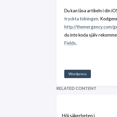
Du kan läsa artikeln i din 
tryckta tidningen
. Kodgene
http://themergency.com/g
du inte koda själv rekomm
Fields
.
Wordpress
RELATED CONTENT
Höj säkerheten i