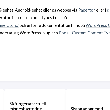
iOS-enhet, Android-enhet eller på webben via
Paperton
eller i
d
rator för custom post types finns på
enerators/
och urförlig dokumentation finns på
WordPress 
enderar jag WordPress-pluginen
Pods – Custom Content Typ
Så fungerar virtuell
minneshantering i
Skapa appar med