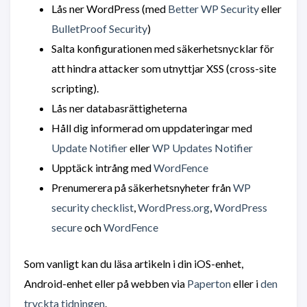
Lås ner WordPress (med
Better WP Security
eller
BulletProof Security
)
Salta konfigurationen med säkerhetsnycklar för
att hindra attacker som utnyttjar XSS (cross-site
scripting).
Lås ner databasrättigheterna
Håll dig informerad om uppdateringar med
Update Notifier
eller
WP Updates Notifier
Upptäck intrång med
WordFence
Prenumerera på säkerhetsnyheter från
WP
security checklist
,
WordPress.org
,
WordPress
secure
och
WordFence
Som vanligt kan du läsa artikeln i din iOS-enhet,
Android-enhet eller på webben via
Paperton
eller i
den
tryckta tidningen
.