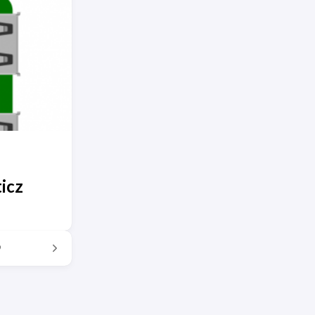
icz
9