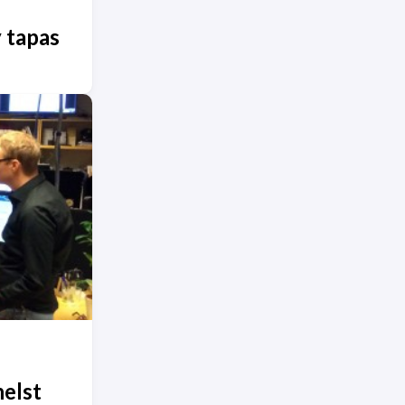
 tapas
helst