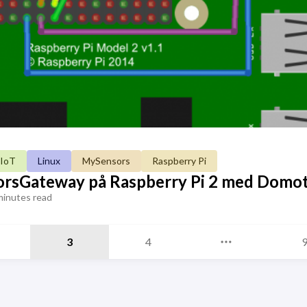
IoT
Linux
MySensors
Raspberry Pi
orsGateway på Raspberry Pi 2 med Domot
minutes read
3
4