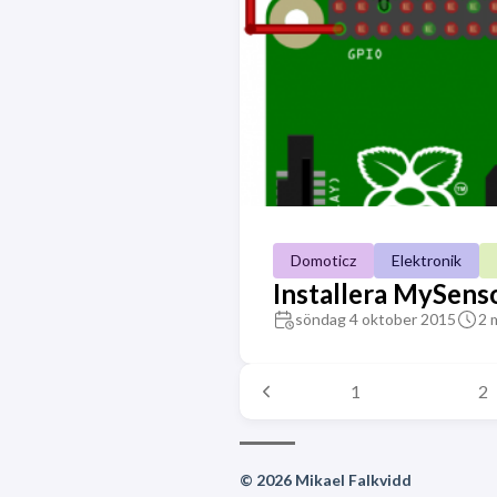
Domoticz
Elektronik
Installera MySens
söndag 4 oktober 2015
2 
1
2
© 2026 Mikael Falkvidd