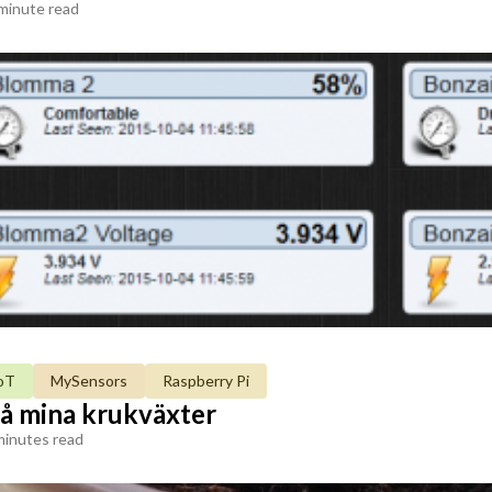
minute read
oT
MySensors
Raspberry Pi
 på mina krukväxter
minutes read