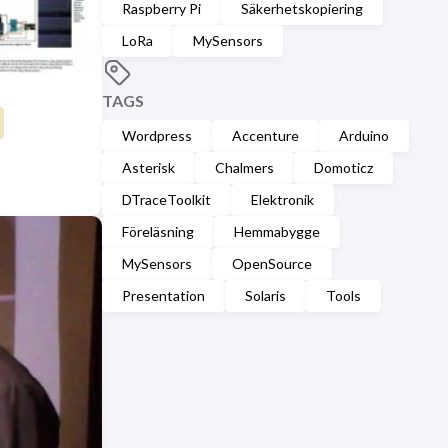
Raspberry Pi
Säkerhetskopiering
LoRa
MySensors
TAGS
Wordpress
Accenture
Arduino
Asterisk
Chalmers
Domoticz
DTraceToolkit
Elektronik
Föreläsning
Hemmabygge
MySensors
OpenSource
Presentation
Solaris
Tools